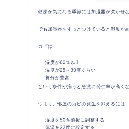
乾燥が気になる季節には加湿器が欠かせ
でも加湿器をずっとつけていると湿度が
カビは
湿度が
60
％以上
温度が
25
～
30
度くらい
養分が豊富
という条件が揃うと急激に発生率が高く
つまり、部屋のカビの発生を抑えるには
湿度を
50
％前後に調整する
気温を
22
度に設定する