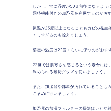
しかし、常に湿度が
50
％前後になるよう
調整機能付きの加湿器を利用するのがお
気温が
25
度以上になることもカビの発生
くしすぎるのも控えましょう。
部屋の温度は
22
度くらいに保つのがおす
22
度では肌寒さを感じるという場合には
温められる暖房グッズを使いましょう。
また、加湿器や部屋が汚れていることも
こまめに行いましょう。
加湿器の加湿フィルターの掃除はカビや