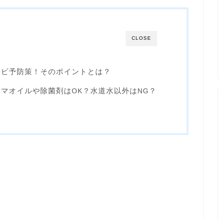
CLOSE
カビ予防策！そのポイントとは？
ロマオイルや除菌剤は
？水道水以外は
？
OK
NG