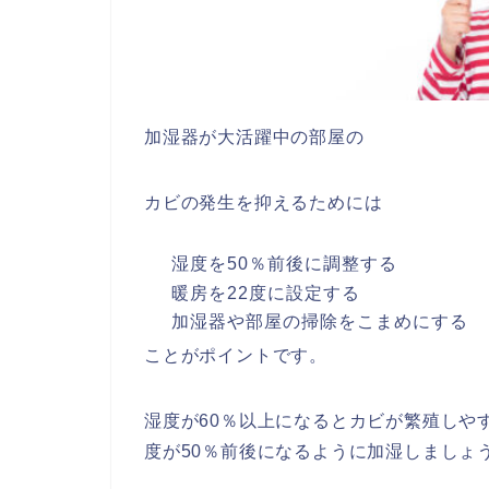
加湿器が大活躍中の部屋の
カビの発生を抑えるためには
湿度を
50
％前後に調整する
暖房を
22
度に設定する
加湿器や部屋の掃除をこまめにする
ことがポイントです。
湿度が
60
％以上になるとカビが繁殖しや
度が
50
％前後になるように加湿しましょ