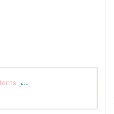
tents
[
]
hide