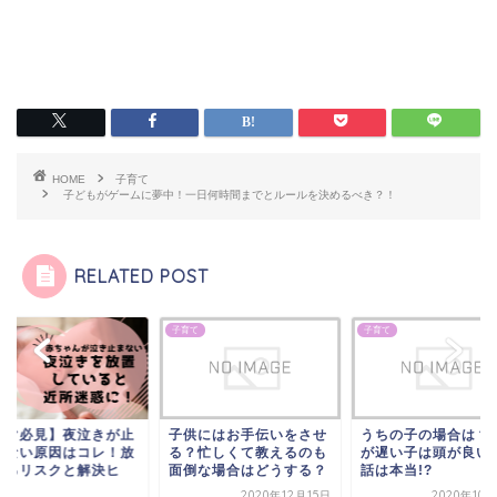
HOME
子育て
子どもがゲームに夢中！一日何時間までとルールを決めるべき？！
RELATED POST
て
子育て
子育て
ママ必見】夜泣きが止
子供にはお手伝いをさせ
うちの子の場合は？
らない原因はコレ！放
る？忙しくて教えるのも
が遅い子は頭が良い
するリスクと解決ヒ
面倒な場合はどうする？
話は本当!?
.
2020年12月15日
2020年10