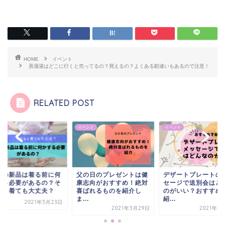
HOME
イベント
菖蒲湯はどこに行くと売ってるの？買えるの？よくある勘違いもあるので注意！
RELATED POST
ント
イベント
イベント
衣の新品は着る前に何
父の日のプレゼントは健
デザートプレートの
する必要があるの？そ
康志向がおすすめ！絶対
セージで送別会はど
まま着ても大丈夫？
喜ばれるものを紹介し
のがいい？おすすめ
ま...
紹...
2021年5月23日
2021年3月29日
2021年5