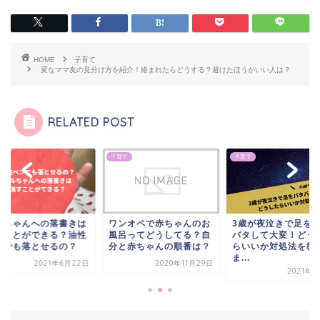
HOME
子育て
変なママ友の見分け方を紹介！絡まれたらどうする？避けたほうがいい人は？
RELATED POST
て
子育て
子育て
ルちゃんへの落書きは
ワンオペで赤ちゃんのお
3歳が夜泣きで足を
すことができる？油性
風呂ってどうしてる？自
バタして大変！どう
ンでも落とせるの？
分と赤ちゃんの順番は？
らいいか対処法を教
ま...
2021年6月22日
2020年11月29日
2021年4