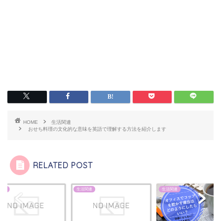
HOME
生活関連
おせち料理の文化的な意味を英語で理解する方法を紹介します
RELATED POST
関連
生活関連
生活関連