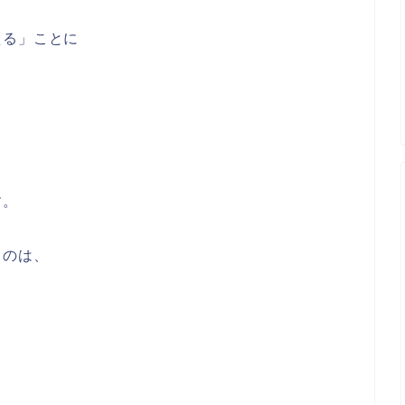
える」ことに
す。
るのは、