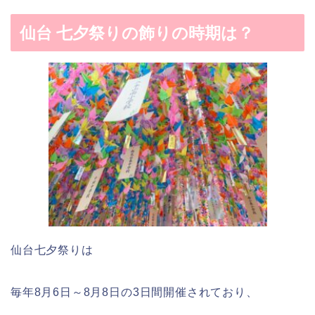
仙台
七夕祭りの飾りの時期は？
仙台七夕祭りは
毎年
8
月
6
日～
8
月
8
日の
3
日間開催されており、