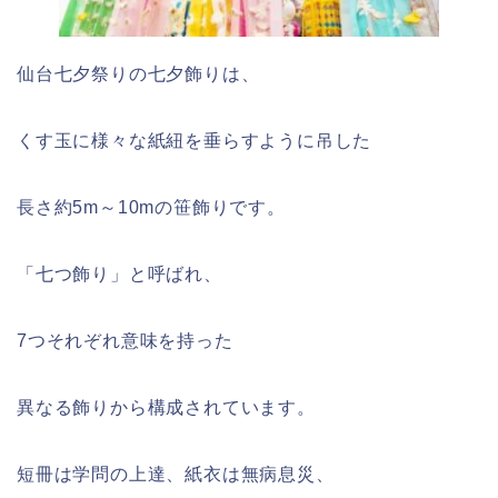
仙台七夕祭りの七夕飾りは、
くす玉に様々な紙紐を垂らすように吊した
長さ約
5m
～
10m
の笹飾りです。
「七つ飾り」と呼ばれ、
7
つそれぞれ意味を持った
異なる飾りから構成されています。
短冊は学問の上達、紙衣は無病息災、