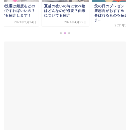
衣の洗濯は頻度をどの
夏越の祓いの時に食べ物
父の日のプレゼント
らいですればいいの？
はどんなのが必要？由来
康志向がおすすめ！
い方も紹介します！
についても紹介
喜ばれるものを紹介
ま...
2021年5月24日
2021年4月22日
2021年3