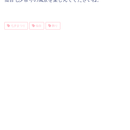
七夕まつり
仙台
飾り