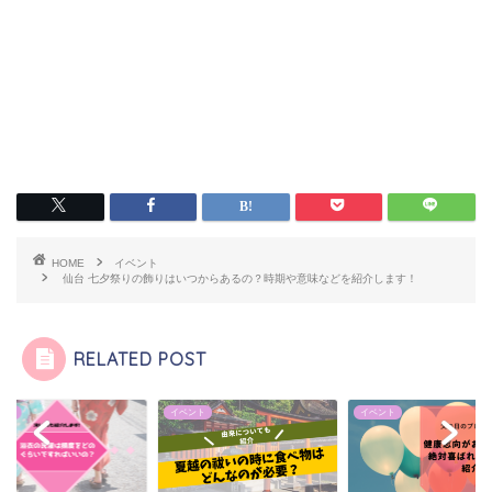
HOME
イベント
仙台 七夕祭りの飾りはいつからあるの？時期や意味などを紹介します！
RELATED POST
ント
イベント
イベント