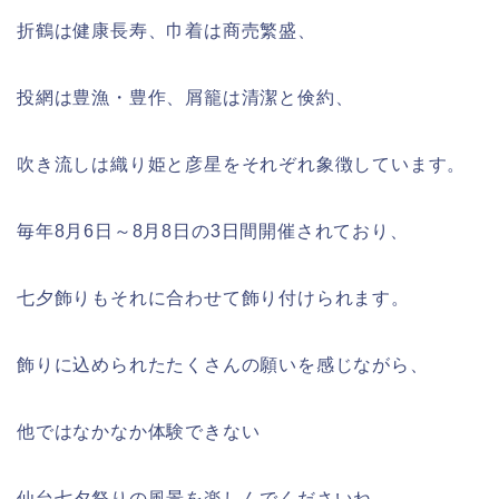
折鶴は健康長寿、巾着は商売繁盛、
投網は豊漁・豊作、屑籠は清潔と倹約、
吹き流しは織り姫と彦星をそれぞれ象徴しています。
毎年
8
月
6
日～
8
月
8
日の
3
日間開催されており、
七夕飾りもそれに合わせて飾り付けられます。
飾りに込められたたくさんの願いを感じながら、
他ではなかなか体験できない
仙台七夕祭りの風景を楽しんでくださいね。