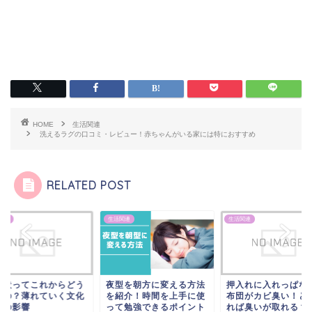
HOME
生活関連
洗えるラグの口コミ・レビュー！赤ちゃんがいる家には特におすすめ
RELATED POST
関連
生活関連
生活関連
賀状ってこれからどう
夜型を朝方に変える方法
押入れに入れっぱな
るの？薄れていく文化
を紹介！時間を上手に使
布団がカビ臭い！ど
その影響
って勉強できるポイント
れば臭いが取れる？