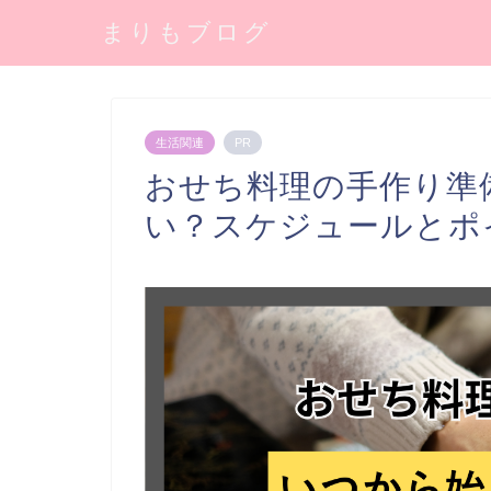
まりもブログ
生活関連
PR
おせち料理の手作り準
い？スケジュールとポ