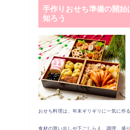
手作りおせち準備の開始
知ろう
おせち料理は、年末ギリギリに一気に作
食材の買い出しや下ごしらえ、調理、盛