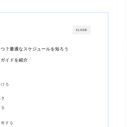
CLOSE
いつ？最適なスケジュールを知ろう
トガイドを紹介
つける
心？
する
る
共有する