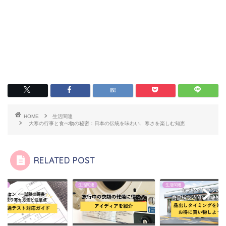
HOME
生活関連
大寒の行事と食べ物の秘密：日本の伝統を味わい、寒さを楽しむ知恵
RELATED POST
関連
生活関連
生活関連