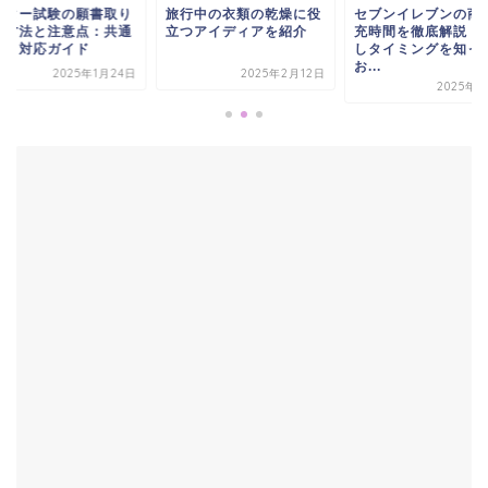
ンター試験の願書取り
旅行中の衣類の乾燥に役
セブンイレブンの商
せ方法と注意点：共通
立つアイディアを紹介
充時間を徹底解説！
スト対応ガイド
しタイミングを知っ
お...
2025年1月24日
2025年2月12日
2025年4