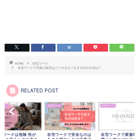
HOME
在宅ワーク
在宅ワークで写真の販売はどうやるの？おすすめの方法は？
RELATED POST
ワーク
在宅ワーク
在宅ワーク
宅 ワークは危険 性が
在宅ワークで安全なのは
在宅ワークで家族時