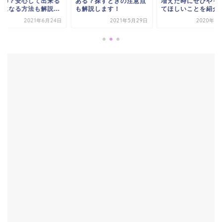
いの？安心して出来る
ある？探すときの注意点
増えた時にぜひやっ
うになる方法も解説...
も解説します！
てほしいことを紹介
2021年6月24日
2021年5月29日
2020年8